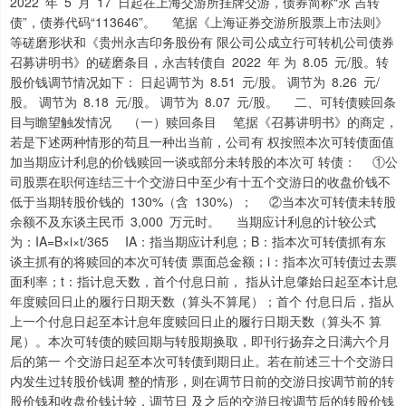
2022 年 5 月 17 日起在上海交游所挂牌交游，债券简称“永 吉转
债”，债券代码“113646”。 笔据《上海证券交游所股票上市法则》
等磋磨形状和《贵州永吉印务股份有 限公司公成立行可转机公司债券
召募讲明书》的磋磨条目，永吉转债自 2022 年 为 8.05 元/股。转
股价钱调节情况如下： 日起调节为 8.51 元/股。 调节为 8.26 元/
股。 调节为 8.18 元/股。 调节为 8.07 元/股。 二、可转债赎回条
目与瞻望触发情况 （一）赎回条目 笔据《召募讲明书》的商定，
若是下述两种情形的苟且一种出当前，公司有 权按照本次可转债面值
加当期应计利息的价钱赎回一谈或部分未转股的本次可 转债： ①公
司股票在职何连结三十个交游日中至少有十五个交游日的收盘价钱不
低于当期转股价钱的 130%（含 130%）； ②当本次可转债未转股
余额不及东谈主民币 3,000 万元时。 当期应计利息的计较公式
为：IA=B×i×t/365 IA：指当期应计利息；B：指本次可转债抓有东
谈主抓有的将赎回的本次可转债 票面总金额；i：指本次可转债过去票
面利率；t：指计息天数，首个付息日前， 指从计息肇始日起至本计息
年度赎回日止的履行日期天数（算头不算尾）；首个 付息日后，指从
上一个付息日起至本计息年度赎回日止的履行日期天数（算头不 算
尾）。本次可转债的赎回期与转股期换取，即刊行扬弃之日满六个月
后的第一 个交游日起至本次可转债到期日止。若在前述三十个交游日
内发生过转股价钱调 整的情形，则在调节日前的交游日按调节前的转
股价钱和收盘价钱计较，调节日 及之后的交游日按调节后的转股价钱