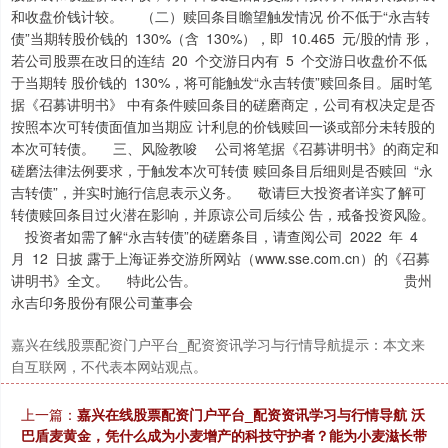
和收盘价钱计较。 （二）赎回条目瞻望触发情况 价不低于“永吉转
债”当期转股价钱的 130%（含 130%），即 10.465 元/股的情 形，
若公司股票在改日的连结 20 个交游日内有 5 个交游日收盘价不低
于当期转 股价钱的 130%，将可能触发“永吉转债”赎回条目。届时笔
据《召募讲明书》 中有条件赎回条目的磋磨商定，公司有权决定是否
按照本次可转债面值加当期应 计利息的价钱赎回一谈或部分未转股的
本次可转债。 三、风险教唆 公司将笔据《召募讲明书》的商定和
磋磨法律法例要求，于触发本次可转债 赎回条目后细则是否赎回 “永
吉转债”，并实时施行信息表示义务。 敬请巨大投资者详实了解可
转债赎回条目过火潜在影响，并原谅公司后续公 告，戒备投资风险。
投资者如需了解“永吉转债”的磋磨条目，请查阅公司 2022 年 4
月 12 日披 露于上海证券交游所网站（www.sse.com.cn）的《召募
讲明书》全文。 特此公告。 贵州
永吉印务股份有限公司董事会
嘉兴在线股票配资门户平台_配资资讯学习与行情导航提示：本文来
自互联网，不代表本网站观点。
上一篇：
嘉兴在线股票配资门户平台_配资资讯学习与行情导航 沃
巴盾麦黄金，凭什么成为小麦增产的科技守护者？能为小麦滋长带