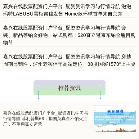
嘉兴在线股票配资门户平台_配资资讯学习与行情导航 泡泡
玛特LABUBU雪柜肃穆发售 Home款环球首单来自京东
嘉兴在线股票配资门户平台_配资资讯学习与行情导航 套
装、新品等铂金好物一站式购都！520直立逛京东铂金醒目购
物节
嘉兴在线股票配资门户平台_配资资讯学习与行情导航 穿越
国债指数
229.69
+0.10
+0.04%
周期显韧性，泸州老窖信守高端定位，38度国窖1573“上主桌
推荐资讯
嘉兴在线股票配资门户平台_配资资讯学习与
行情导航 菲利普斯66：拟购英真金不怕火油
厂，不重启孤立运营
期指IC0
7877.80
+164.40
+2.13%