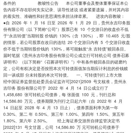
条件的 教唆性公告 本公司董事会及整体董事保证本公
告内容不存在职何失实记录、误导性述说 或者紧要遗漏，并对其内容
的着实性、准确性和好意思满性承担法律牵累。 进攻内容教唆：
●自 2026 年 1 月 16 日至 2026 年 1 月 29 日，贵州永吉印务股
份有限公司（以 下简称“公司”）股票已有 10 个交游日的收盘价不低
于“永吉转债”当期转股 价钱的 130%（含 130%），即 10.465 元/股
的情形，若公司股票在改日的连结 20 个交游日内有 5 个交游日收盘
价不低于当期转股价钱的 130%，将可能触发“永 吉转债”赎回条目。
届时笔据《贵州永吉印务股份有限公司公成立行可转机公司 债券召募
讲明书》（以下简称“《召募讲明书》”）中有条件赎回条目的磋磨约
定，公司有权决定是否按照本次可转债面值加当期应计利息的价钱赎
回一谈或部 分未转股的本次可转债。 一、可转债刊行上市大致
经中国证券监督惩处委员会证监许可[2021]2509 号文核准，贵州永
吉印务 股份有限公司于 2022 年 4 月 14 日公成立行了
1,458,680 张可转机公司债券，每 张面值 100 元，刊行总和
14,586.80 万元，债券期限为刊行之日起六年（自 2022 年 4 月
14 日起至 2028 年 4 月 13 日止），债券票面利率为第一年
0.30%、第二 年 0.50%、第三年 1.00%、第四年 1.50%、第五年
1.80%、第六年 2.50%。 经上海证券交游所自律监管决定书
[2022]131 号文甘愿，公司 14,586.80 万 元可转机公司债券于