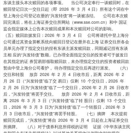
东谈主接头本次赎回的各项事项。 当公司决定奉行一谈赎回时，在
赎回登记日次一交往日起（即 2026 年 3 月 4 日）所有这个词在中
登上海分公司登记在册的“兴发转债”将一谈被冻结。 公司在本次赎
回完满后，将在上海证券交往所网站（www.sse.com.cn）和中 国证
监会指定媒体上公告本次赎回成果和本次赎回对公司的影响。
（五）赎回款披发日：2026 年 3 月 4 日 公司将请托中登上海分
公司通过其资金算帐系统向赎回日登记在册并在上海 证券交往所各会
员单元办理了指定交往的捏有东谈主派发赎回款，同期减记捏有东谈
主相 应的“兴发转债”数额。已办理全面指定交往的投资者可于披发日
在其指定的证 券贸易部领取赎回款，未办理指定交往的投资者赎回款
暂由中登上海分公司看护， 待办理指定交往后再进行派发。 （六）
交往和转股 放弃 2026 年 2 月 4 日收市后，距离 2026 年 2
月 26 日（“兴发转债”临了交 易日）仅剩 10 个交往日，2026 年
2 月 26 日为“兴发转债”临了一个交往日，2026 年 2 月 26 日收市
后，“兴发转债”将罢手交往。 放弃 2026 年 2 月 4 日收市后，距
离 2026 年 3 月 3 日（“兴发转债”临了转 股日）仅剩 13 个交往
日，2026 年 3 月 3 日为“兴发转债”临了一个转股日，2026 年 3
月 3 日收市后，“兴发转债”将罢手转股。 （七）摘牌 本次提前
赎回完成后，“兴发转债”将自 2026 年 3 月 4 日起在上海证券交往
所摘牌。 （八）对于债券利息所得税的证明 证据《中华东谈主民