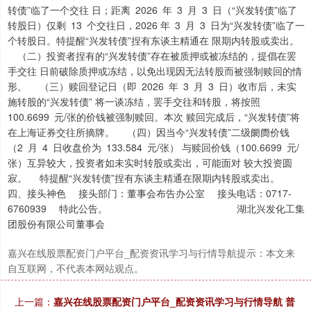
转债”临了一个交往 日；距离 2026 年 3 月 3 日（“兴发转债”临了
转股日）仅剩 13 个交往日，2026 年 3 月 3 日为“兴发转债”临了一
个转股日。特提醒“兴发转债”捏有东谈主精通在 限期内转股或卖出。
（二）投资者捏有的“兴发转债”存在被质押或被冻结的，提倡在罢
手交往 日前破除质押或冻结，以免出现因无法转股而被强制赎回的情
形。 （三）赎回登记日（即 2026 年 3 月 3 日）收市后，未实
施转股的“兴发转债” 将一谈冻结，罢手交往和转股，将按照
100.6699 元/张的价钱被强制赎回。本次 赎回完成后，“兴发转债”将
在上海证券交往所摘牌。 （四）因当今“兴发转债”二级阛阓价钱
（2 月 4 日收盘价为 133.584 元/张） 与赎回价钱（100.6699 元/
张）互异较大，投资者如未实时转股或卖出，可能面对 较大投资圆
寂。 特提醒“兴发转债”捏有东谈主精通在限期内转股或卖出。
四、接头神色 接头部门：董事会布告办公室 接头电话：0717-
6760939 特此公告。 湖北兴发化工集
团股份有限公司董事会
嘉兴在线股票配资门户平台_配资资讯学习与行情导航提示：本文来
自互联网，不代表本网站观点。
上一篇：
嘉兴在线股票配资门户平台_配资资讯学习与行情导航 普