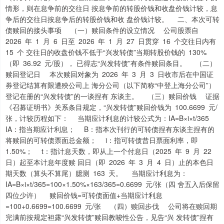
情形，则在息争前的交往日 按息争前的转股价钱和收盘价钱计较，息
争后的交往日按息争后的转股价钱和收 盘价钱计较。 二、本次可转
债赎回的接头事项 （一）赎回条件的设立情况 公司股票自
2026 年 1 月 6 日至 2026 年 1 月 27 日贯穿 16 个交往日内有
15 个 交往日的收盘价钱不低于“兴发转债”当期转股价钱的 130%
（即 36.92 元/股）， 已得志“兴发转债”有条件赎回条目。 （二）
赎回登记日 本次赎回对象为 2026 年 3 月 3 日收市后在中国证
券登记结算有限遭殃公司上 海分公司（以下简称“中登上海分公司”）
登记在册的“兴发转债”的一谈捏有 东谈主。 （三）赎回价钱 证据
《召募证明书》关系条目规定，“兴发转债”赎回价钱为 100.6699 元/
张，计较历程如下： 当期应计利息的计较公式为：IA=B×i×t/365
IA：指当期应计利息； B：指本次刊行的可转债捏有东谈主捏有的
将赎回的可转债票面总金额； i：指可转债昔日票面利率，即
1.50%； t：指计息天数，即从上一个付息日（2025 年 9 月 22
日）起至本计息年度赎 回日（即 2026 年 3 月 4 日）止的本色日
期天数（算头不算尾）臆测 163 天。 当期应计利息为：
IA=B×i×t/365=100×1.50%×163/365=0.6699 元/张（四 舍五入后保留
四位少许） 赎回价钱=可转债面值+当期应计利息
=100+0.6699=100.6699 元/张 （四）赎回步伐 公司将在赎回期
完满前按规定袒露“兴发转债”赎回教唆性公告，见告“兴 发转债”捏有