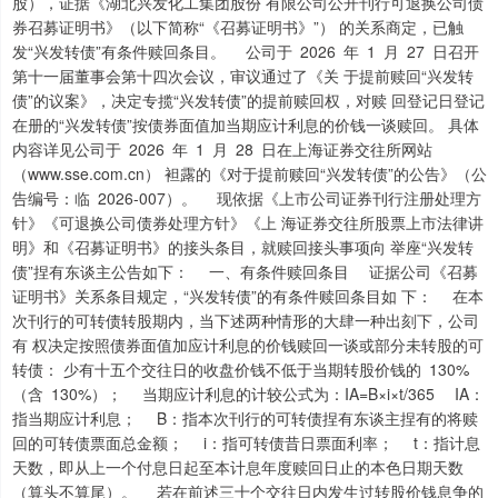
股），证据《湖北兴发化工集团股份 有限公司公开刊行可退换公司债
券召募证明书》（以下简称“《召募证明书》”） 的关系商定，已触
发“兴发转债”有条件赎回条目。 公司于 2026 年 1 月 27 日召开
第十一届董事会第十四次会议，审议通过了《关 于提前赎回“兴发转
债”的议案》，决定专揽“兴发转债”的提前赎回权，对赎 回登记日登记
在册的“兴发转债”按债券面值加当期应计利息的价钱一谈赎回。 具体
内容详见公司于 2026 年 1 月 28 日在上海证券交往所网站
（www.sse.com.cn） 袒露的《对于提前赎回“兴发转债”的公告》（公
告编号：临 2026-007）。 现依据《上市公司证券刊行注册处理方
针》《可退换公司债券处理方针》《上 海证券交往所股票上市法律讲
明》和《召募证明书》的接头条目，就赎回接头事项向 举座“兴发转
债”捏有东谈主公告如下： 一、有条件赎回条目 证据公司《召募
证明书》关系条目规定，“兴发转债”的有条件赎回条目如 下： 在本
次刊行的可转债转股期内，当下述两种情形的大肆一种出刻下，公司
有 权决定按照债券面值加应计利息的价钱赎回一谈或部分未转股的可
转债： 少有十五个交往日的收盘价钱不低于当期转股价钱的 130%
（含 130%）； 当期应计利息的计较公式为：IA=B×i×t/365 IA：
指当期应计利息； B：指本次刊行的可转债捏有东谈主捏有的将赎
回的可转债票面总金额； i：指可转债昔日票面利率； t：指计息
天数，即从上一个付息日起至本计息年度赎回日止的本色日期天数
（算头不算尾）。 若在前述三十个交往日内发生过转股价钱息争的