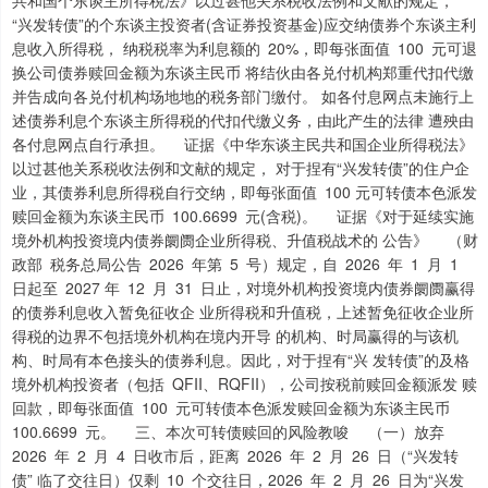
共和国个东谈主所得税法》以过甚他关系税收法例和文献的规定，
“兴发转债”的个东谈主投资者(含证券投资基金)应交纳债券个东谈主利
息收入所得税， 纳税税率为利息额的 20%，即每张面值 100 元可退
换公司债券赎回金额为东谈主民币 将结伙由各兑付机构郑重代扣代缴
并告成向各兑付机构场地地的税务部门缴付。 如各付息网点未施行上
述债券利息个东谈主所得税的代扣代缴义务，由此产生的法律 遭殃由
各付息网点自行承担。 证据《中华东谈主民共和国企业所得税法》
以过甚他关系税收法例和文献的规定， 对于捏有“兴发转债”的住户企
业，其债券利息所得税自行交纳，即每张面值 100 元可转债本色派发
赎回金额为东谈主民币 100.6699 元(含税)。 证据《对于延续实施
境外机构投资境内债券阛阓企业所得税、升值税战术的 公告》 （财
政部 税务总局公告 2026 年第 5 号）规定，自 2026 年 1 月 1
日起至 2027 年 12 月 31 日止，对境外机构投资境内债券阛阓赢得
的债券利息收入暂免征收企 业所得税和升值税，上述暂免征收企业所
得税的边界不包括境外机构在境内开导 的机构、时局赢得的与该机
构、时局有本色接头的债券利息。因此，对于捏有“兴 发转债”的及格
境外机构投资者（包括 QFII、RQFII），公司按税前赎回金额派发 赎
回款，即每张面值 100 元可转债本色派发赎回金额为东谈主民币
100.6699 元。 三、本次可转债赎回的风险教唆 （一）放弃
2026 年 2 月 4 日收市后，距离 2026 年 2 月 26 日（“兴发转
债” 临了交往日）仅剩 10 个交往日，2026 年 2 月 26 日为“兴发