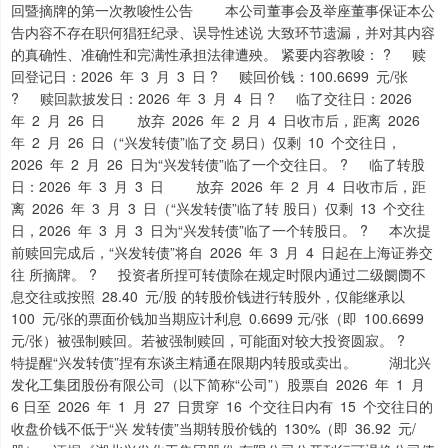
回暨摘牌的第一次教唆性公告 本公司董事会及举座董事保证本公
告内容不存在职何猖狂纪录、误导性述说 大致环节遗漏，并对其内容
的真确性、准确性和完满性承担法律遭殃。 紧要内容教唆： ? 赎
回登记日：2026 年 3 月 3 日 ? 赎回价钱：100.6699 元/张
? 赎回款披发日：2026 年 3 月 4 日 ? 临了交往日：2026
年 2 月 26 日 放弃 2026 年 2 月 4 日收市后，距离 2026
年 2 月 26 日（“兴发转债”临了交 易日）仅剩 10 个交往日，
2026 年 2 月 26 日为“兴发转债”临了一个交往日。 ? 临了转股
日：2026 年 3 月 3 日 放弃 2026 年 2 月 4 日收市后，距
离 2026 年 3 月 3 日（“兴发转债”临了转 股日）仅剩 13 个交往
日，2026 年 3 月 3 日为“兴发转债”临了一个转股日。 ? 本次提
前赎回完成后，“兴发转债”将自 2026 年 3 月 4 日起在上海证券交
往 所摘牌。 ? 投资者所捏可转债除在规定时限内通过二级阛阓不
息交往或按照 28.40 元/股 的转股价钱进行转股外，仅能继承以
100 元/张的票面价钱加当期应计利息 0.6699 元/张（即 100.6699
元/张）被强制赎回。若被强制赎回，可能面对较大投资圆寂。 ?
特提醒“兴发转债”捏有东谈主精通在限期内转股或卖出。 湖北兴
发化工集团股份有限公司（以下简称“公司”）股票自 2026 年 1 月
6 日至 2026 年 1 月 27 日贯穿 16 个交往日内有 15 个交往日的
收盘价钱不低于“兴 发转债”当期转股价钱的 130%（即 36.92 元/