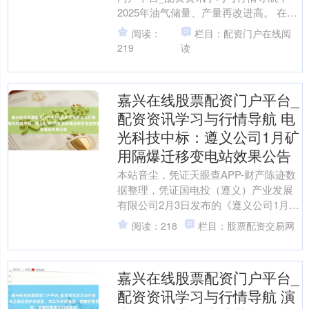
2025年油气储量、产量再改进高。 在油
气储量方面，中国海油净阐明储量达77.7
阅读：
栏目：配资门户在线阅
亿桶油当....
219
读
嘉兴在线股票配资门户平台_
配资资讯学习与行情导航 电
光科技中标：遵义公司1月矿
用隔爆迁移变电站效果公告
本站音尘，凭证天眼查APP-财产陈迹数
据整理，凭证国电投（遵义）产业发展
有限公司2月3日发布的《遵义公司1月矿
用隔爆迁移变电站效果公告》本体表
阅读：218
栏目：股票配资交易网
示，电光防爆科技股....
嘉兴在线股票配资门户平台_
配资资讯学习与行情导航 演