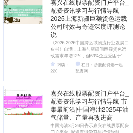
嘉兴在线股票配资门户平台_
配资资讯学习与行情导航
2025上海新疆巨额货色运载
公司时效与奇迹深度评测论
说
《2025-2025中国跨区域物流行业发展白
皮书》自满，上海与新疆间巨额货色运
载需求年增12%，但63%企业受困于“时
效波动”“奇迹割裂”“偏远隐敝不及”三大
阅读：
栏目：炒股配资选一起
痛....
220
配资网
嘉兴在线股票配资门户平台_
配资资讯学习与行情导航 市
集最前沿|中国海油2025年油
气储量、产量再改进高
中国海油3月26日告示嘉兴在线股票配资
门户平台_配资资讯学习与行情导航，