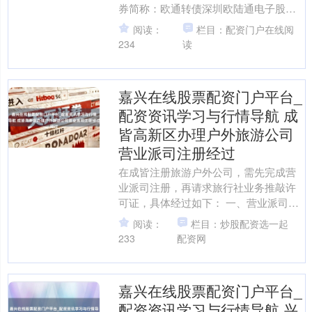
券简称：欧通转债深圳欧陆通电子股份
有限公司本公司及董事会整体成员保证
阅读：
栏目：配资门户在线阅
信息....
234
读
嘉兴在线股票配资门户平台_
配资资讯学习与行情导航 成
皆高新区办理户外旅游公司
营业派司注册经过
在成皆注册旅游户外公司，需先完成营
业派司注册，再请求旅行社业务推敲许
可证，具体经过如下： 一、营业派司注
册经过 公司称呼预审： 准备3-5个合适
阅读：
栏目：炒股配资选一起
表率的旅游户外公....
233
配资网
嘉兴在线股票配资门户平台_
配资资讯学习与行情导航 兴