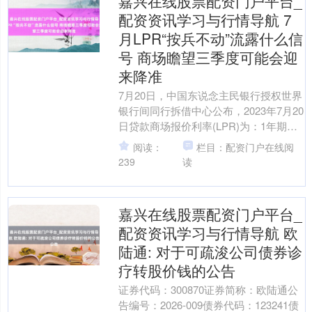
嘉兴在线股票配资门户平台_
配资资讯学习与行情导航 7
月LPR“按兵不动”流露什么信
号 商场瞻望三季度可能会迎
来降准
7月20日，中国东说念主民银行授权世界
银行间同行拆借中心公布，2023年7月20
日贷款商场报价利率(LPR)为：1年期
LPR3.55%，5年期以上LPR4.2%....
阅读：
栏目：配资门户在线阅
239
读
嘉兴在线股票配资门户平台_
配资资讯学习与行情导航 欧
陆通: 对于可疏浚公司债券诊
疗转股价钱的公告
证券代码：300870证券简称：欧陆通公
告编号：2026-009债券代码：123241债