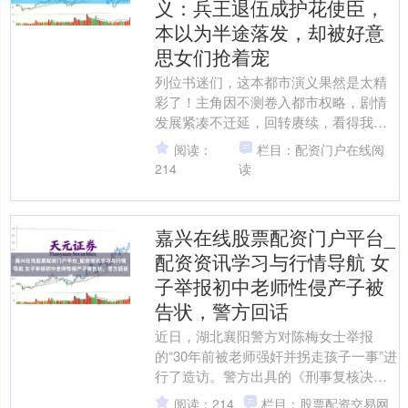
义：兵王退伍成护花使臣，
本以为半途落发，却被好意
思女们抢着宠
列位书迷们，这本都市演义果然是太精
彩了！主角因不测卷入都市权略，剧情
发展紧凑不迁延，回转赓续，看得我眼
花头晕。透顶是一册让东谈主进退维谷
阅读：
栏目：配资门户在线阅
的爆款好书，保举众人去读....
214
读
嘉兴在线股票配资门户平台_
配资资讯学习与行情导航 女
子举报初中老师性侵产子被
告状，警方回话
近日，湖北襄阳警方对陈梅女士举报
的“30年前被老师强奸并拐走孩子一事”进
行了造访。警方出具的《刑事复核决定
书》表示，现存凭据能证实高强与陈梅
阅读：214
栏目：股票配资交易网