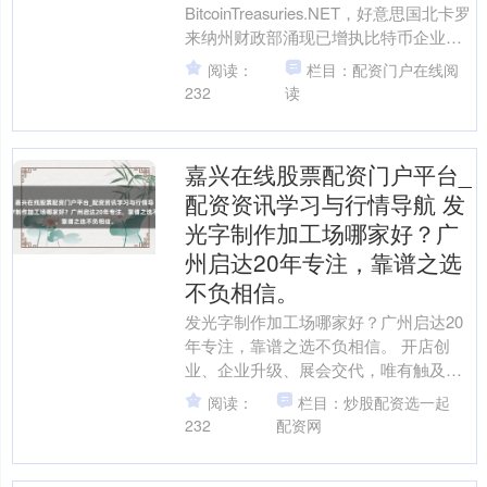
BitcoinTreasuries.NET，好意思国北卡罗
来纳州财政部涌现已增执比特币企业
Strategy（MSTR）股票....
阅读：
栏目：配资门户在线阅
232
读
嘉兴在线股票配资门户平台_
配资资讯学习与行情导航 发
光字制作加工场哪家好？广
州启达20年专注，靠谱之选
不负相信。
发光字制作加工场哪家好？广州启达20
年专注，靠谱之选不负相信。 开店创
业、企业升级、展会交代，唯有触及户
外宣传或室内标志，总会碰到合并个贫
阅读：
栏目：炒股配资选一起
苦：发光字制作加工场哪....
232
配资网