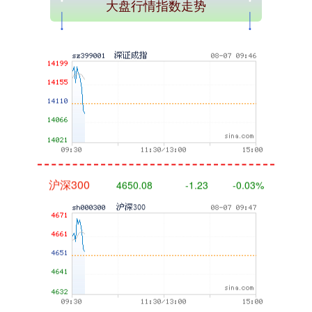
大盘行情指数走势
深证成指
14055.35
-54.77
-0.39%
沪深300
4650.08
-1.23
-0.03%
北证50
1110.24
-12.63
-1.13%