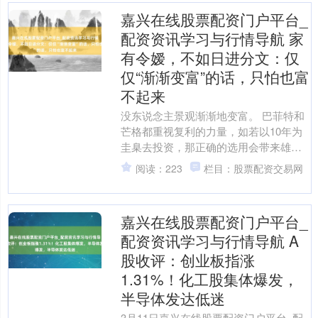
嘉兴在线股票配资门户平台_
配资资讯学习与行情导航 家
有令嫒，不如日进分文：仅
仅“渐渐变富”的话，只怕也富
不起来
没东说念主景观渐渐地变富。 巴菲特和
芒格都重视复利的力量，如若以10年为
圭臬去投资，那正确的选用会带来雄壮
的薪金，比如巴菲特通过耐久持有适口
阅读：223
栏目：股票配资交易网
可乐等优质资产为我方....
嘉兴在线股票配资门户平台_
配资资讯学习与行情导航 A
股收评：创业板指涨
1.31%！化工股集体爆发，
半导体发达低迷
3月11日嘉兴在线股票配资门户平台_配