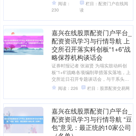
卡不是为了离场，而是为了管待新的一
阅读：
栏目：配资门户在线阅
年，既是减法，亦然升级。....
230
读
嘉兴在线股票配资门户平台_
配资资讯学习与行情导航 上
交所召开落实科创板“1+6”战
略保荐机构谈话会
证券时报记者 张淑贤 为塌实鼓动科创
板“1+6”战略各项编削举措落实落地，上
交所近日召开专题谈话会，与干系头部
保荐机构深远交流，充分听取成见提
阅读：226
栏目：股票配资交易网
出。 与会机构纷繁....
嘉兴在线股票配资门户平台_
配资资讯学习与行情导航 “豆
包”意见：最正统的10家公司
（名单）