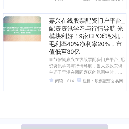
发生过探讨，但不成证....
嘉兴在线股票配资门户平台_
配资资讯学习与行情导航 光
模块利好！9家CPO印钞机，
毛利率40%净利率20%，市
值低至30亿
春节假期嘉兴在线股票配资门户平台_配
资资讯学习与行情导航，当大多数东谈
上证综指
3886.66
-13.70
-0.35%
主还千里浸在团圆喜庆的氛围中时，中
国光谷的一些工场里却是另一番景色：
阅读：214
栏目：股票配资交易网
坐蓐线24小时轰鸣，满....