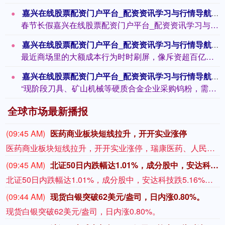
嘉兴在线股票配资门户平台_配资资讯学习与行情导航 春节囤年货：有东谈主买整条火腿，有东谈主买几十只八宝饭……来不足吃完，如何办？
春节长假嘉兴在线股票配资门户平台_配资资讯学习与行情导航，上海年货花费再次迎来岑...
嘉兴在线股票配资门户平台_配资资讯学习与行情导航 百亿成本行为频出，贸易真相藏在哪
最近商场里的大额成本行为时时刷屏，像斥资超百亿采购就业器、投数十亿元新建分娩名堂...
嘉兴在线股票配资门户平台_配资资讯学习与行情导航 钨粉价钱一年狂飙近五倍转变高 产业链集体调价 业内：短期内供需急切形状难改
“现阶段刀具、矿山机械等硬质合金企业采购钨粉，需要提前预定，以至要交100%预支...
全球市场最新播报
(09:45 AM)
医药商业板块短线拉升，开开实业涨停
医药商业板块短线拉升，开开实业涨停，瑞康医药、人民同泰、合富中国、华人健康、塞力医疗等纷纷走高。
(09:45 AM)
北证50日内跌幅达1.01%，成分股中，安达科技跌5.16%，华密新材跌4.38%，艾融软件跌4.25%，并行科技跌4.00%。
北证50日内跌幅达1.01%，成分股中，安达科技跌5.16%，华密新材跌4.38%，艾融软件跌4.25%，并行科技跌4.00%。
(09:44 AM)
现货白银突破62美元/盎司，日内涨0.80%。
现货白银突破62美元/盎司，日内涨0.80%。