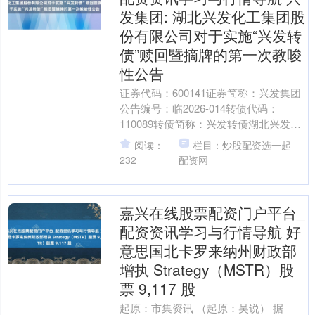
发集团: 湖北兴发化工集团股
份有限公司对于实施“兴发转
债”赎回暨摘牌的第一次教唆
性公告
证券代码：600141证券简称：兴发集团
公告编号：临2026-014转债代码：
110089转债简称：兴发转债湖北兴发化
工集团股份有限公司对于实施“兴发转
阅读：
栏目：炒股配资选一起
债”赎回....
232
配资网
嘉兴在线股票配资门户平台_
配资资讯学习与行情导航 好
意思国北卡罗来纳州财政部
增执 Strategy（MSTR）股
票 9,117 股
起原：市集资讯 （起原：吴说） 据