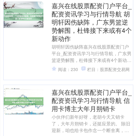
嘉兴在线股票配资门户平台_
配资资讯学习与行情导航 胡
明轩因伤缺阵，广东男篮逆
势解围，杜锋接下来或有4个
新动作
胡明轩因伤缺阵嘉兴在线股票配资门户
平台_配资资讯学习与行情导航，广东男
篮逆势解围，杜锋接下来或有4个新动作
最近CBA联赛又有大新闻，广东男篮和
阅读：230
栏目：股票配资交易网
青岛男篮这场硬碰....
嘉兴在线股票配资门户平台_
配资资讯学习与行情导航 信
用卡博主大年月朔销卡
小伙伴们新年好呀，老胡今天又销卡
了，大年月朔销卡，还挺应景的。 除旧
迎新，咱也给卡包作念一个断舍离，销