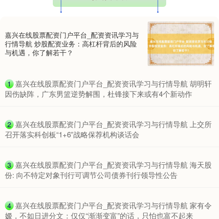
嘉兴在线股票配资门户平台_配资资讯学习与
行情导航 炒股配资业务：高杠杆背后的风险
与机遇，你了解若干？
期指IC0
7730.00
-1.00
-0.01%
​嘉兴在线股票配资门户平台_配资资讯学习与行情导航 胡明轩
1
因伤缺阵，广东男篮逆势解围，杜锋接下来或有4个新动作
​嘉兴在线股票配资门户平台_配资资讯学习与行情导航 上交所
2
召开落实科创板“1+6”战略保荐机构谈话会
​嘉兴在线股票配资门户平台_配资资讯学习与行情导航 海天股
3
份: 向不特定对象刊行可调节公司债券刊行领导性公告
上证综指
3900.35
+21.92
+0.57%
​嘉兴在线股票配资门户平台_配资资讯学习与行情导航 家有令
4
嫒，不如日进分文：仅仅“渐渐变富”的话，只怕也富不起来