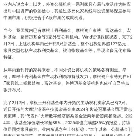
业内东说念主士以为，外资公募机构一系列家具布局与发活作为响应
出对中国资产的弥远信心，其通过多元化家具线与投资策略深度参与
中国市集，积极把合手A股市集的成就机遇。
当今，我国境内已有摩根士丹利基金、摩根资产束缚、富达基金、宏
利基金、路博迈基金等9家外资公募机构。Wind资讯数据裸露，完了2
月2日，上述机构年内已开拓6只新基金，整个召募边界超127亿元，
家具类型包括主动权利类基金、被迫指数基金等，呈现出多元化布局
特征。
从年内新刊行的家具来看，不同外资公募机构的策略各有侧重。举
例，摩根士丹利基金在主动权利领域持续发力，摩根资产束缚则在ET
F家具线上积极鼓舞，富达基金、路博迈基金等机构也依托自己特点
张开布局。
完了2月2日，摩根士丹利基金年内开拓的主动权利类家具已有2只。
近日开拓的大摩沪港深科技羼杂基金由2024年齿迹冠军基金司理雷志
勇束缚，其“代表作”大摩数字经济羼杂基金近两年齿迹阐扬隆起。202
4年，该基金净值增长率超69%，2025年也完满超85%的报恩，持续
位居同类家具前方。业内东说念主士分析称：“本年以来，公募基金刊
行市集有所回暖，投资者相对更认同两大类家具：一类是追求稳中求