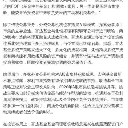
进的FOF（基金中的基金）和‘固收+’家具，另一类则是历经市集测
验、能委果给投资者带来收货效应的主动权利类基金。”
除了传统公募业务，外资公募机构也在拓展互助模式，探索做事原土
市集的立异旅途。富达基金与北银搭理有限职守公司于近日晓谕，两
边联袂打造的搭理互助花式成效落地。富达基金通过多资产投资策略
连系北银搭理旗下多只搭理家具，当今首期已终端召募。据悉，富达
基金多资产策略采选天下化、多元化的成就框架，凭借跨境多资产成
就智商构建有用散播风险的资产组合，并调节计谋与战术资产调整捕
捉逾额收益，匡助投资者完满钞票的弥远保值升值。
瞻望后市，多家外资公募机构对A股市集持积极成见。宏利基金最新
不雅点裸露，权利市集指数有望保持陆续进取的节拍。联博基金市集
策略正经东说念主李长风以为，2026年A股市集机遇与挑战并存。挑
战主要来自部分板块估值偏高与经济转型期的波动，机遇则在于盈利
周期迎来拐点、政策持续相沿以及企业内生竞争力赓续擢升。市集或
将参加一个由盈利动手、阐扬分化的新阶段，这恰正是深度经营和主
动束缚或者创造价值的时机。
在投资布局上，富达基金基金司理张笑牧暗意嘉兴在线股票配资门户