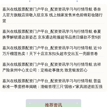
嘉兴在线股票配资门户平台_配资资讯学习与行情导航 香奈
儿官方旗舰店崇敬入驻京东 线上独家发售米色前锋彩妆随行
篮
嘉兴在线股票配资门户平台_配资资讯学习与行情导航 春夏
换季解锁通达新姿态 京东通达鞋服超等品类日爆款不啻5折
基金指数
7229.80
-1.63
-0.02%
嘉兴在线股票配资门户平台_配资资讯学习与行情导航 近10
万斤榴莲热卖！天下十店京东扣头超市交出五一亮眼答卷
嘉兴在线股票配资门户平台_配资资讯学习与行情导航 吉祥
产险泉州中心支公司：定格处事微光 致意银发匠心
嘉兴在线股票配资门户平台_配资资讯学习与行情导航 普益
标准一季度榜单揭晓：渤银答理三只“固收+”家具踏进前五强
国债指数
229.59
-0.00
0.00%
推荐资讯