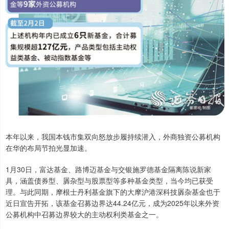
本年以来，我国本钱市集双向怒放步履持续潜入，外商独资公募机构
在华的布局节拍光显加速。
1月30日，富达基金、路博迈基金与交银施罗德基金隔离陈说新家
具，涵盖债券型、羼杂型与股票型等多种基金类型，当今均已获受
理。与此同期，摩根士丹利基金旗下的大摩沪港深科技羼杂基金也于
近日宣告开拓，该基金召募边界达44.24亿元，成为2025年以来外资
公募机构中召募边界较大的主动权利类基金之一。