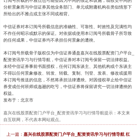
订阅号所载的不雅点也可能会因为不同的假定和设施，或收受不同的
分析景象而与中信证券其他业务部门、单元或附庸机构在类似情形下
所给出的不雅点或主张不同或相背。
中信证券对本订阅号所载信息的准确性、可靠性、时效性及完满性均
不作任何昭示或默示的保证。对依据或使用本订阅号所载骨子所导致
的任何成果，中信证券均不承担任何景象的遭殃。
本订阅号所载骨子版权仅为中信证券通盘嘉兴在线股票配资门户平台_
配资资讯学习与行情导航，中信证券对本订阅号保留一切法律权益。
未经中信证券事前书面授权，任何订阅东谈主、其他机构或个东谈主
不得以任何景象修改、转发、转载、复制、刊登、发表、修改或援用
本订阅号推送的信息，不然将承担法律遭殃。对因侵权举止给中信证
券变成任何班师或迤逦的吃亏，中信证券将保留讲究一切法律遭殃的
权益。
发布于：北京市
嘉兴在线股票配资门户平台_配资资讯学习与行情导航提示：本文来
自互联网，不代表本网站观点。
上一篇：
嘉兴在线股票配资门户平台_配资资讯学习与行情导航 杠