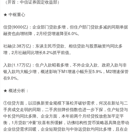
（开首：中信证券固定收益部）
★ 中枢重心
信贷(9000亿)：企业部门贷款多增，但住户部门贷款多减的同期单据
融资也由增转降，2月经贷增速降至6.0%。
社融(2.38万亿)：东谈主民币贷款、相信贷款与股票融资均同比多
增，2月社融同比增长8.2%抓平前值。
入款(1.17万亿)：住户入款昭着多增，不外企业入款、政府入款与非
银入款均大幅少增，概述影响下M1增速小幅升至5.9%，M2增速保管
在9.0%。
★ 概述分析：
①信贷方面，以旧换新资金规模下落松开破钞需求，何况在新址与二
手房成交走弱的同期，二手房挂牌价指数也进一步下探，住户短贷与
中长贷均同比多降。企业方面，本年前两个月经贷投放愈加平定平
衡，1月贷款“冲量”欣喜有所缓解，访佛结构性货币策略器具降息带动
企业信贷需求回暖，企业短期贷款与中弥远贷款均同比多增，且在企