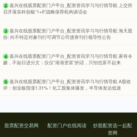
​嘉兴在线股票配资门户平台_配资资讯学习与行情导航 上交所
2
召开落实科创板“1+6”战略保荐机构谈话会
​嘉兴在线股票配资门户平台_配资资讯学习与行情导航 海天股
3
份: 向不特定对象刊行可调节公司债券刊行领导性公告
上证综指
3930.38
+30.03
+0.77%
​嘉兴在线股票配资门户平台_配资资讯学习与行情导航 家有令
4
嫒，不如日进分文：仅仅“渐渐变富”的话，只怕也富不起来
​嘉兴在线股票配资门户平台_配资资讯学习与行情导航 A股收
5
评：创业板指涨1.31%！化工股集体爆发，半导体发达低迷
深证成指
14277.29
+167.17
+1.18%
股票配资交易网
配资门户在线阅读
炒股配资选一起配
资网