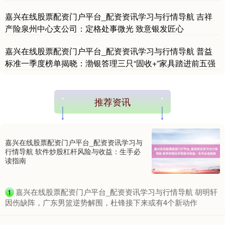
嘉兴在线股票配资门户平台_配资资讯学习与行情导航 吉祥
产险泉州中心支公司：定格处事微光 致意银发匠心
嘉兴在线股票配资门户平台_配资资讯学习与行情导航 普益
标准一季度榜单揭晓：渤银答理三只“固收+”家具踏进前五强
国债指数
229.69
+0.10
+0.04%
推荐资讯
嘉兴在线股票配资门户平台_配资资讯学习与
行情导航 软件炒股杠杆风险与收益：生手必
读指南
期指IC0
7853.40
+140.00
+1.82%
​嘉兴在线股票配资门户平台_配资资讯学习与行情导航 胡明轩
1
因伤缺阵，广东男篮逆势解围，杜锋接下来或有4个新动作