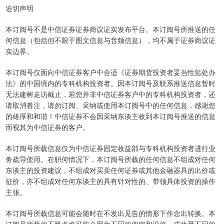
迫切声明
本订阅号不是中信证券证券商议证实发布平台。本订阅号所推送的任
何信息（包括但不限于图文信息与音频信息），均不属于证券商议证
实边界。
本订阅号仅面向中信证券客户中合适《证券期货投资者妥当性惩处办
法》的中国境内的专科机构投资者。因本订阅号及联系推送信息暂时
无法建树走访截止，若您并非中信证券客户中的专科机构投资者，还
请取消眷注，请勿订阅、采纳或使用本订阅号中的任何信息，感谢您
的雄厚和和谐！中信证券不会因采纳东谈主收到本订阅号推送的信息
而视其为中信证券的客户。
本订阅号所载信息仅为中信证券固定收益部与专科机构投资者进行业
务疏导使用。在职何情况下，本订阅号所载的任何信息不组成对任何
东谈主的投资建议，不组成对买卖任何证券或其他金融器具的出价或
征价，亦不组成对任何东谈主的具有针对性的、带领具体投资的操作
主张。
本订阅号所载信息可能会随时在不发出见告的情形下作念出转换。本