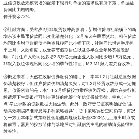
业信贷投放规模栽培的配景下银行对单据的需求也有所下落，单据融
资同比由增转降。
伸开剩余72%
②社融方面，受客岁2月非银贷款冲高影响，新增信贷与社融项下的新
增东谈主民币贷款同比变化清楚分化，2月东谈主民币贷款、相信贷款
均同比多增但政府债净融资规模同比小幅下落，社融同比增速举座抓
平上月。入款角度，或受春节假期错位以及多半企业年终奖披发影
响，2月住户入款同比多增2.5万亿元而企业入款同比少增1.8万亿元，
非银入款也体现出同比少增的季节性特征，M2-M1剪刀差旯旮收窄。
③概述来看，天然在政府债券融资的辅助下，本年1-2月社融总量数据
仍清楚较好，但住户贷款仍均清楚欠安，对1-2月经贷读数形成一定拖
累。值得密致的是，本年1-2月经贷投放举座较为浮松，后续在央行抓
续请示下生意银行可能会更好的统筹全年信贷投放节律，幸免“冲时
点”举止导致的贷款数据大幅波动。此外，政府责任证实明确提议"生
动高效期骗降准降息等多种策略器具"，货币策略宽松空间仍存，何况
另一方面本年新式策略性金融器具规模栽培至8000亿元且推出时点或
将前置，器具的投放节律与落地后对社融信贷主见的辅助情况值得抓
续眷注。