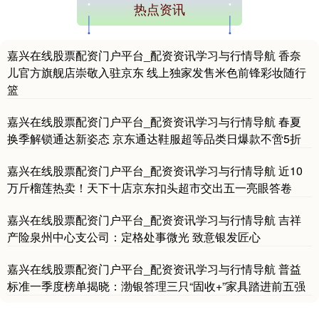
热点资讯
嘉兴在线股票配资门户平台_配资资讯学习与行情导航 香奈
儿官方旗舰店崇敬入驻京东 线上独家发售米色前锋彩妆随行
基金指数
7242.10
+12.30
+0.17%
篮
嘉兴在线股票配资门户平台_配资资讯学习与行情导航 春夏
换季解锁通达新姿态 京东通达鞋服超等品类日爆款不啻5折
嘉兴在线股票配资门户平台_配资资讯学习与行情导航 近10
万斤榴莲热卖！天下十店京东扣头超市交出五一亮眼答卷
嘉兴在线股票配资门户平台_配资资讯学习与行情导航 吉祥
产险泉州中心支公司：定格处事微光 致意银发匠心
国债指数
229.69
+0.10
+0.04%
嘉兴在线股票配资门户平台_配资资讯学习与行情导航 普益
标准一季度榜单揭晓：渤银答理三只“固收+”家具踏进前五强