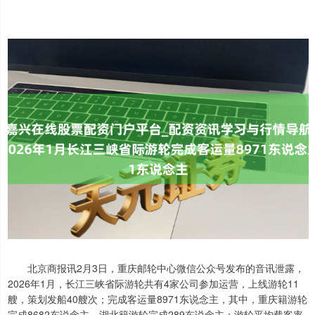
北京商报讯2月3日，重庆邮轮中心微信公众号发布的音讯泄露，
2026年1月，长江三峡省际游轮共有4家公司参加运营，上线游轮11
艘，策划发船40艘次；完成客运量8971东说念主，其中，重庆籍游轮
完成8682东说念主，湖北籍游轮完成289东说念主；游轮平均载客率