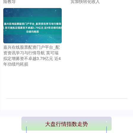
险教导
宾加快转化收入
嘉兴在线股票配资门户平台_配
上证综指
3940.04
+39.68
+1.02%
资资讯学习与行情导航 英可瑞
拟定增募资不卓越3.79亿元 近4
年功绩均耗损
深证成指
14311.01
+200.89
+1.42%
大盘行情指数走势