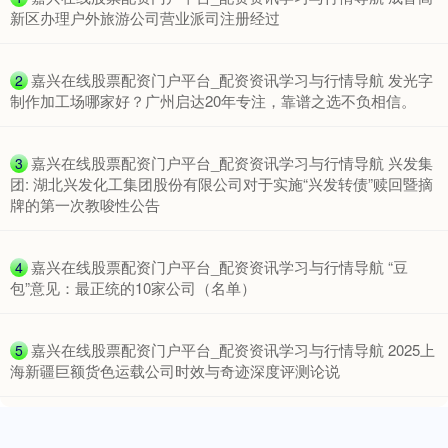
新区办理户外旅游公司营业派司注册经过
​嘉兴在线股票配资门户平台_配资资讯学习与行情导航 发光字
2
制作加工场哪家好？广州启达20年专注，靠谱之选不负相信。
上证综指
3940.04
+39.68
+1.02%
​嘉兴在线股票配资门户平台_配资资讯学习与行情导航 兴发集
3
团: 湖北兴发化工集团股份有限公司对于实施“兴发转债”赎回暨摘
牌的第一次教唆性公告
​嘉兴在线股票配资门户平台_配资资讯学习与行情导航 “豆
4
包”意见：最正统的10家公司（名单）
深证成指
14311.01
+200.89
+1.42%
​嘉兴在线股票配资门户平台_配资资讯学习与行情导航 2025上
5
海新疆巨额货色运载公司时效与奇迹深度评测论说