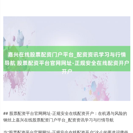
## 股票配资平台官网网址-正规安全在线配资开户：在机遇与风险的
钢丝上嘉兴在线股票配资门户平台_配资资讯学习与行情导航
当“股票配资平台官网网址-正规安全在线配资开户”这么的要道词庸俗