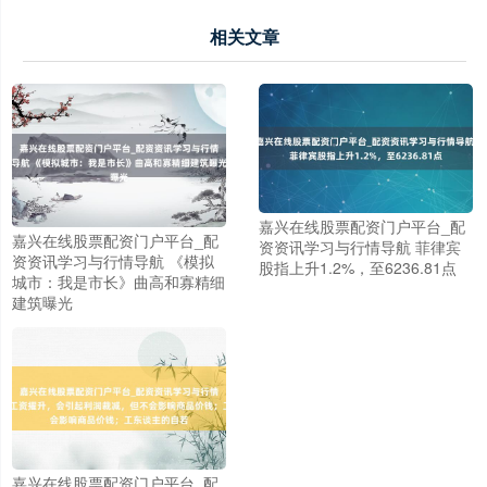
相关文章
嘉兴在线股票配资门户平台_配
嘉兴在线股票配资门户平台_配
资资讯学习与行情导航 菲律宾
资资讯学习与行情导航 《模拟
股指上升1.2%，至6236.81点
城市：我是市长》曲高和寡精细
建筑曝光
嘉兴在线股票配资门户平台_配