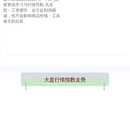
资资讯学习与行情导航 马克
想：工资擢升，会引起利润裁
减，但不会影响商品价钱；工东
谈主的自若
大盘行情指数走势