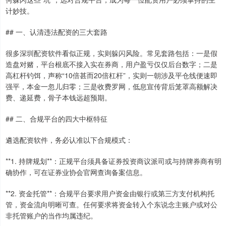
计妙技。
## 一、认清违法配资的三大套路
很多深圳配资软件看似正规，实则躲闪风险。常见套路包括：一是假
造盘对赌，平台根底不接入实在券商，用户盈亏仅仅后台数字；二是
高杠杆钓饵，声称“10倍甚而20倍杠杆”，实则一朝涉及平仓线便速即
强平，本金一忽儿归零；三是收费罗网，低息宣传背后笼罩高额解决
费、递延费，骨子本钱远超预期。
## 二、合规平台的四大中枢特征
遴选配资软件，务必认准以下合规模式：
**1. 持牌规划**：正规平台须具备证券投资商议派司或与持牌券商有明
确协作，可在证券业协会官网查询备案信息。
**2. 资金托管**：合规平台要求用户资金由银行或第三方支付机构托
管，资金流向明晰可查。任何要求将资金转入个东说念主账户或对公
非托管账户的当作均属违纪。