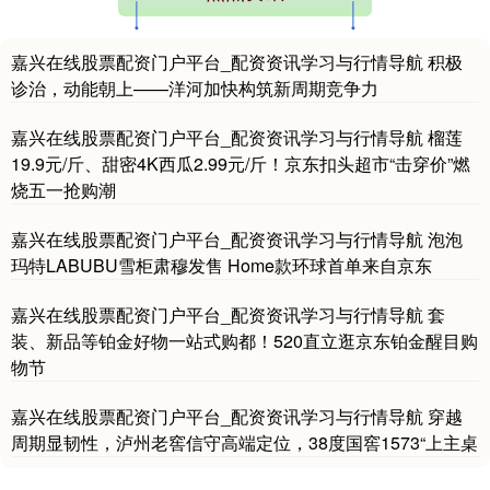
嘉兴在线股票配资门户平台_配资资讯学习与行情导航 积极
诊治，动能朝上——洋河加快构筑新周期竞争力
嘉兴在线股票配资门户平台_配资资讯学习与行情导航 榴莲
19.9元/斤、甜密4K西瓜2.99元/斤！京东扣头超市“击穿价”燃
烧五一抢购潮
基金指数
7242.10
+12.30
+0.17%
嘉兴在线股票配资门户平台_配资资讯学习与行情导航 泡泡
玛特LABUBU雪柜肃穆发售 Home款环球首单来自京东
嘉兴在线股票配资门户平台_配资资讯学习与行情导航 套
装、新品等铂金好物一站式购都！520直立逛京东铂金醒目购
物节
嘉兴在线股票配资门户平台_配资资讯学习与行情导航 穿越
周期显韧性，泸州老窖信守高端定位，38度国窖1573“上主桌
国债指数
229.69
+0.10
+0.04%