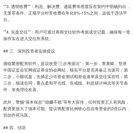
**3. 透明收费**：利息、解决费、递延费等用度应在契约中明确列出，
无笼罩条件。正规平台时常收费在年化8%-15%之间，远低于违法平
台。
**4. 实盘交往**：用户可通过券商交往软件考据成交记载，确保每一笔
操作实在进入交往所系统。
## 三、深圳投资者实操提议
濒临繁密配资软件，提议收受“三步考据法”：第一步，查禀赋，登录
中国证监会官网或证券业协会网站，核实平台是否具备正当派司；第
二步，小额试盘，先插足少许资金测试相差金速率及交往实在性；第
三步，细读合同，要点柔和平仓线、告戒线、利息研讨神志等关节条
件，幸免理论欢喜。
此外，警惕“保本保息”“稳赚不赔”等夸大宣传，任何投资王人有风险，
配资更放大了蚀本可能。提议将配资比例铁心在自有资金的2倍以内，
切勿作死马医。
## 四、结语