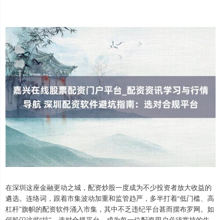
在深圳这座金融更动之城，配资炒股一度成为不少投资者放大收益的
遴选。连络词，跟着市集波动加重和监管趋严，多半打着“低门槛、高
杠杆”旗帜的配资软件涌入市集，其中不乏违纪平台甚而摆布罗网。如
何躲闪这些“坑”，选对合规平台，成为每一位配资用户必须掌持的生