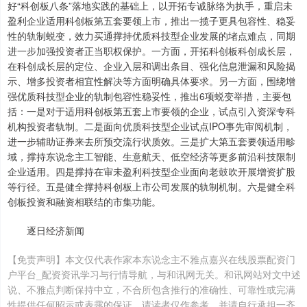
好“科创板八条”落地实践的基础上，以开拓专诚脉络为执手，重启未
盈利企业适用科创板第五套要领上市，推出一揽子更具包容性、稳妥
性的轨制蜕变，效力买通撑持优质科技型企业发展的堵点难点，同期
进一步加强投资者正当职权保护。一方面，开拓科创板科创成长层，
在科创成长层的定位、企业入层和调出条目、强化信息泄漏和风险揭
示、增多投资者相宜性解决等方面明确具体要求。另一方面，围绕增
强优质科技型企业的轨制包容性稳妥性，推出6项蜕变举措，主要包
括：一是对于适用科创板第五套上市要领的企业，试点引入资深专科
机构投资者轨制。二是面向优质科技型企业试点IPO事先审阅机制，
进一步辅助证券来去所预交流行状质效。三是扩大第五套要领适用畛
域，撑持东说念主工智能、生意航天、低空经济等更多前沿科技限制
企业适用。四是撑持在审未盈利科技型企业面向老鼓吹开展增资扩股
等行径。五是健全撑持科创板上市公司发展的轨制机制。六是健全科
创板投资和融资相联结的市集功能。
逐日经济新闻
【免责声明】本文仅代表作家本东说念主不雅点嘉兴在线股票配资门
户平台_配资资讯学习与行情导航，与和讯网无关。和讯网站对文中述
说、不雅点判断保持中立，不合所包含推行的准确性、可靠性或完满
性提供任何昭示或表露的保证。请读者仅作参考，并请自行承担一齐