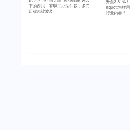
讯学习与行情导航 “换帅降薪”风云
升至3.81%
下的西贝：有职工办法仲裁，多门
&quot;怎
店称未被波及
行业内卷？