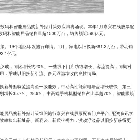
数码和智能居品购新补贴计策效应冉冉涌现。本年1月嘉兴在线股票配
码和智能居品销售量超1500万台，销售额近590亿元。
19个地区印发施行详情。1月，家电以旧换新681.3万台，带动销
2.1亿元。
成，同比增长约20%。一些线下门店功绩增长、客流提高，同期对
用，酿成以旧换新引流、多元浮滥增收的良性情局。
新补贴轨范提高至一级能效，带动高性能家电居品增长较快，第三
长35.7%、28.9%。中高端手机机型销售占比卓越70%。智能眼镜
居品购新补贴计策组织施行嘉兴在线股票配资门户平台_配资资讯学
效率换出新址品、新赛谈、新质坐褥力，激动浮滥品以旧换新获得更