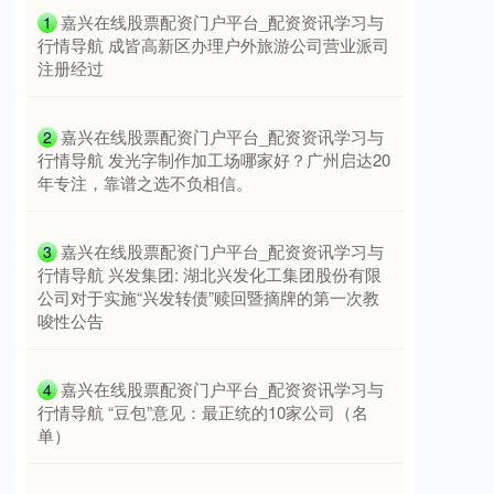
​嘉兴在线股票配资门户平台_配资资讯学习与
1
行情导航 成皆高新区办理户外旅游公司营业派司
注册经过
上证综指
3940.04
+39.68
+1.02%
​嘉兴在线股票配资门户平台_配资资讯学习与
2
行情导航 发光字制作加工场哪家好？广州启达20
年专注，靠谱之选不负相信。
​嘉兴在线股票配资门户平台_配资资讯学习与
3
行情导航 兴发集团: 湖北兴发化工集团股份有限
公司对于实施“兴发转债”赎回暨摘牌的第一次教
唆性公告
深证成指
14311.01
+200.89
+1.42%
​嘉兴在线股票配资门户平台_配资资讯学习与
4
行情导航 “豆包”意见：最正统的10家公司（名
单）