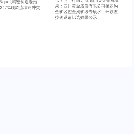
讯学习与行情导航 四川黄金招标效
！&quot;精密制造老炮
果：四川黄金股份有限公司梭罗沟
样用247%现款流增速冲突
金矿区挖金沟矿段专项水工环勘查
技俩邀请比选效果公示