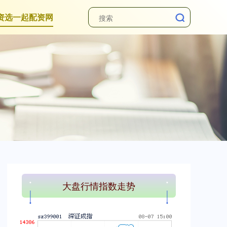
资选一起配资网
上证综指
3940.04
+39.68
+1.02%
大盘行情指数走势
深证成指
14311.01
+200.89
+1.42%