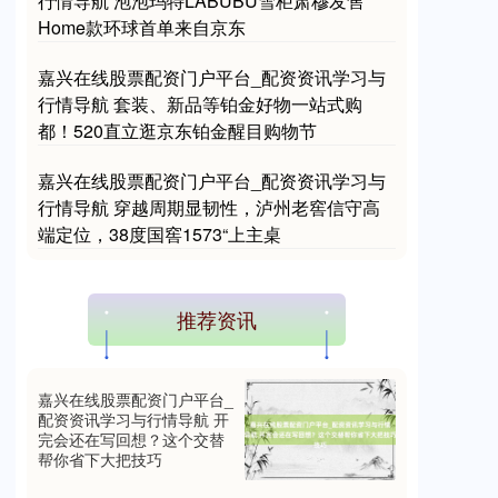
行情导航 泡泡玛特LABUBU雪柜肃穆发售
Home款环球首单来自京东
嘉兴在线股票配资门户平台_配资资讯学习与
行情导航 套装、新品等铂金好物一站式购
国债指数
229.69
+0.10
+0.04%
都！520直立逛京东铂金醒目购物节
嘉兴在线股票配资门户平台_配资资讯学习与
行情导航 穿越周期显韧性，泸州老窖信守高
端定位，38度国窖1573“上主桌
推荐资讯
期指IC0
7877.80
+164.40
+2.13%
嘉兴在线股票配资门户平台_
配资资讯学习与行情导航 开
完会还在写回想？这个交替
帮你省下大把技巧