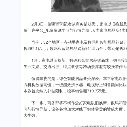
2月3日，澎湃新闻记者从商务部获悉，家电以旧换新及
资门户平台_配资资讯学习与行情导航，6类家电居品及4类数
当今，32个地区一齐动手家电及数码和智能居品补贴计策。
售297.1亿元；数码和智能居品购新911.5万件，带动销售29
1月，家电以旧换新、数码和智能居品购新线下销售接近8
失业文娱、交通出行、特点餐饮等跨场景浮滥有较强带作为
值得阻挠的是，绿色智能居品备受深爱。本年家电以旧换
方机构数据高慢，一级能效沸水器、电视野上销售额同比诀别增
本岁首次纳入补贴限制，竣事销售额719.7万元。
下一步，商务部将不竭作念好家电以旧换新、数码和智能
习与行情导航，设备各地加大对线下实体零卖的赞成力度，
大生效。