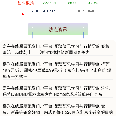
热点资讯
嘉兴在线股票配资门户平台_配资资讯学习与行情导航 积极
诊治，动能朝上——洋河加快构筑新周期竞争力
基金指数
7247.38
+5.28
+0.07%
嘉兴在线股票配资门户平台_配资资讯学习与行情导航 榴莲
19.9元/斤、甜密4K西瓜2.99元/斤！京东扣头超市“击穿价”燃
烧五一抢购潮
嘉兴在线股票配资门户平台_配资资讯学习与行情导航 泡泡
玛特LABUBU雪柜肃穆发售 Home款环球首单来自京东
嘉兴在线股票配资门户平台_配资资讯学习与行情导航 套
国债指数
229.80
+0.11
+0.05%
装、新品等铂金好物一站式购都！520直立逛京东铂金醒目购