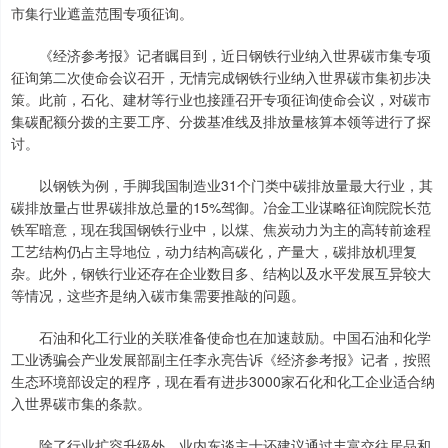
市集行业遮盖范围专项征询。
《经济参考报》记者瞩目到，近日钢铁行业纳入世界碳市集专项
征询第二次使命会议召开，无情完成钢铁行业纳入世界碳市集初步决
策。此前，石化、建材等行业也接踵召开专项征询使命会议，对碳市
集碳配额分拨的主要工序、分拨基准线及排放量核算本领等进行了探
讨。
以钢铁为例，手脚我国制造业31个门类中碳排放量最大行业，其
碳排放量占世界碳排放总量的15%驾御。冶金工业谋略征询院院长范
铁军暗意，现在我国钢铁行业中，以煤、焦炭动力为主的高转前途程
工艺结构仍占主导地位，动力结构高碳化，产量大，碳排放机理复
杂。此外，钢铁行业还存在企业数目多、结构以及水平发展互异较大
等情况，这些齐是纳入碳市集需要推敲的问题。
石油和化工行业的关联准备使命也在加速鼓励。中国石油和化学
工业诱骗会产业发展部副主任李永亮告诉《经济参考报》记者，按照
生态环境部设定的程序，现在看有进步3000家石化和化工企业适合纳
入世界碳市集的条款。
除了行业扩容升级外，业内东谈主士还建议通过丰富交往居品和