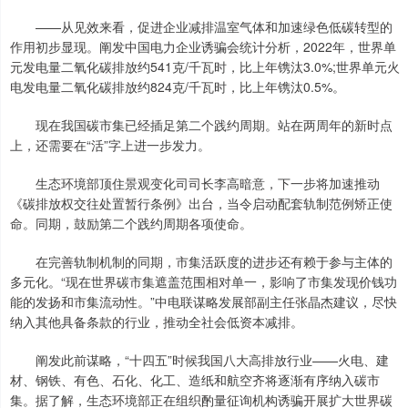
——从见效来看，促进企业减排温室气体和加速绿色低碳转型的
作用初步显现。阐发中国电力企业诱骗会统计分析，2022年，世界单
元发电量二氧化碳排放约541克/千瓦时，比上年镌汰3.0%;世界单元火
电发电量二氧化碳排放约824克/千瓦时，比上年镌汰0.5%。
现在我国碳市集已经插足第二个践约周期。站在两周年的新时点
上，还需要在“活”字上进一步发力。
生态环境部顶住景观变化司司长李高暗意，下一步将加速推动
《碳排放权交往处置暂行条例》出台，当令启动配套轨制范例矫正使
命。同期，鼓励第二个践约周期各项使命。
在完善轨制机制的同期，市集活跃度的进步还有赖于参与主体的
多元化。“现在世界碳市集遮盖范围相对单一，影响了市集发现价钱功
能的发扬和市集流动性。”中电联谋略发展部副主任张晶杰建议，尽快
纳入其他具备条款的行业，推动全社会低资本减排。
阐发此前谋略，“十四五”时候我国八大高排放行业——火电、建
材、钢铁、有色、石化、化工、造纸和航空齐将逐渐有序纳入碳市
集。据了解，生态环境部正在组织酌量征询机构诱骗开展扩大世界碳