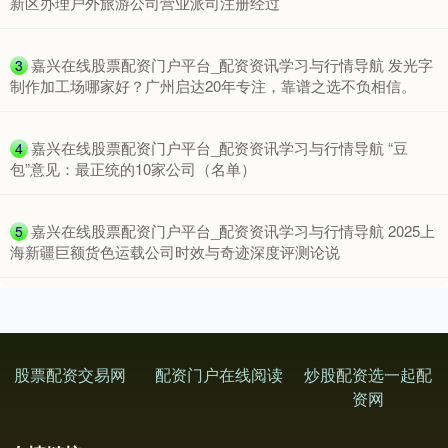
新区办理户外旅游公司营业派司注册经过
​嘉兴在线股票配资门户平台_配资资讯学习与行情导航 发光字
3
制作加工场哪家好？广州启达20年专注，靠谱之选不负相信。
​嘉兴在线股票配资门户平台_配资资讯学习与行情导航 “豆
4
包”意见：最正统的10家公司（名单）
深证成指
14316.96
+5.95
+0.04%
​嘉兴在线股票配资门户平台_配资资讯学习与行情导航 2025上
5
海新疆巨额货色运载公司时效与奇迹深度评测论说
股票配资交易网
配资门户在线阅读
炒股配资选一起配
资网
沪深300
4702.02
+7.59
+0.16%