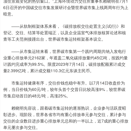
顶住景观变化的热切窗口。”上海环境动力交往所董事长赖晓明在7月1
6日召开的中国碳交往市集发展研讨会暨世界碳市集上线两周年行为上
暗意。
——从轨制框架体系来看，《碳排放权交往处置主义(试行)》和
登记、交往、结算等处置端正，以及企业温室气体排放核算论述和核
查等工夫范例接踵出台，世界碳市集运转框架基本设立。
——从市集运转来看，世界碳市集第一个践约周期共纳入发电行
业重心排放单元2162家，年遮盖二氧化碳排放量约45亿吨，按践约量
计践约完成率为99.5%。限度2023年7月14日，碳排放配额累计成交
量2.399亿吨，累计成交额110.3亿元东谈主民币。
市集运转健康有序，交往价钱也稳中有升。以7月14日收盘价为
例，当日价钱为60元/吨，较年头首个交昔日比较高涨9%，较世界碳
市集启动首日的48元/吨，高涨25%。
赖晓明先容说，跟着碳市集运转的逐渐熟识，企业参与活跃度昭
彰进步。现阶段，世界各省市均有重心排放单元参与交往，累计参与
交往的企业数目进步重心排放单元总和的一半以上，近7成的重心排放
单元屡次参与交往。