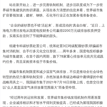
站在新开始上，进一步完善轨制机制、进步活跃度成为下一步世
界碳市集建筑的热切课题。从现在各方清楚的信息来看，世界碳市集
扩容要领加速，建材、钢铁、石化等行业正在加紧各项准备使命。
“企业的碳钞票也不错‘活起来’，形成流动的‘真金白银’。”近日，上
海电力漕泾发电从国度电投财务公司赢得2200万元碳排放权质押贷
款，实着实在尝到了节能降碳的甜头。
组建专科碳钞票处置公司，统筹处置3亿吨碳配额钞票;哄骗碳市
集对消机制、合手行多元化交往形状……两年多来，国度电投积极参
与碳市集建筑，在首个践约周期，旗下78家重心排放单元统共完成践
约任务，而且采购资本低于市集价钱。
哄骗市集机制限度和减少温室气体排放，不仅是推动全社会绿色
转型的热切力量和轨制安排，亦然加速杀青碳达峰碳中庸绸缪的中枢
战略用具之一。我国碳市集于2021年7月16日崇敬上线，也曾交往便
以“众人遮盖温室气体排放量范围最大”而备受怜惜。
“经过两年的运转和发展，世界碳市集价钱发现机制作用逐渐显
现，企业减排相识和才智水平得到灵验提高，已经成为展现我国积极